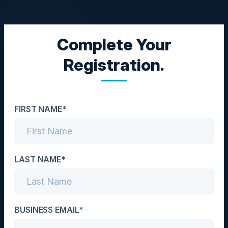
Complete Your
CIO DINNER
Registration.
Navegar no Futuro do
Envolvimento
FIRST NAME*
Tecnológico dos
Funcionários:
Percepções dos CIO
LAST NAME*
Date
November 9, 2023
BUSINESS EMAIL*
Location