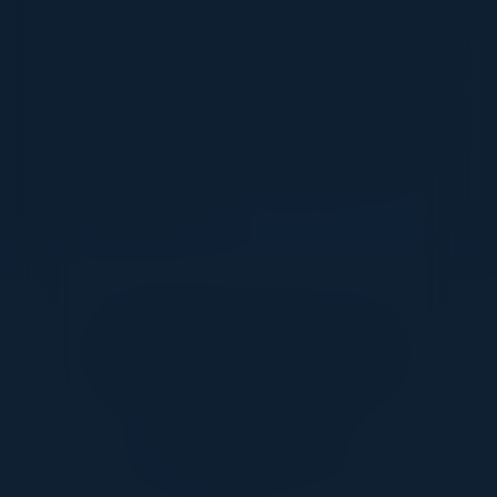
contínua, garantindo um local de trabalho que
evolui com as necessidades dos funcionários.
Experiências de nível superior: Iremos explorar
estratégias para proporcionar experiências
excepcionais no local de trabalho que vão para
além do normal.
Em Parceria com