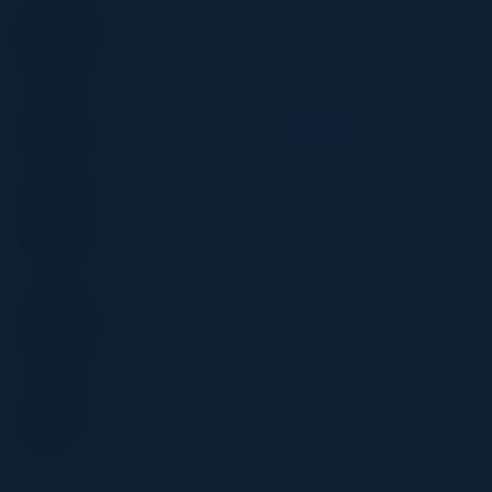
SIMONE OKUDI
CIO
Stanley Black & Decker
SILVIO VELOSO
Director Global Consumer Technology
Kimberly-Clark
CLEBER FERREIRA
CISO
Klabin
MARCELO FERREIRA
Head of Tech Finance
Experian
MARCIO RODRIGUES OLIVEIRA
Global Manager IT
Vale