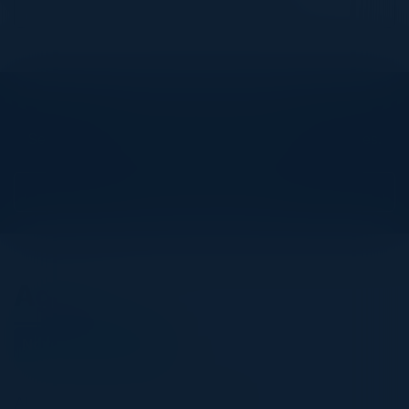
Seja um palestrante
Explore What’s Next
See all upcoming events and networking opportunities.
View Upcoming Events
Agenda
November 09, 2023
All times Brasilia Standard Time