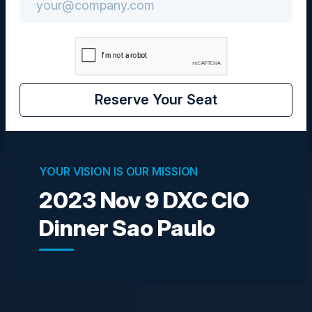
São Paulo, BR
Community
CIO
Reserve Your Seat
YOUR VISION IS OUR MISSION
2023 Nov 9 DXC CIO
EXECUTIVOS(AS)
Dinner Sao Paulo
MARCO FONTENELLE
CIO
RioGaleão