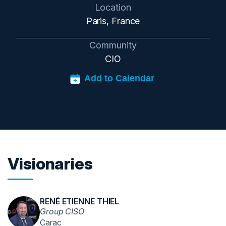
Location
Paris, France
Community
CIO
Visionaries
RENÉ ETIENNE THIEL
Group CISO
Carac