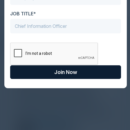
JOB TITLE*
DON’T TAKE OUR WORD FOR IT
What Our Community Says
Join Now
VISIONARY
Yesterday I attended a lovely CISO
networking dinner about ransomware,
organized by C-Vision International in
partnership with Illusive. Thank you for the
great discussions and the whole organization.
ECEM KARAMAN
VP, Cybersecurity