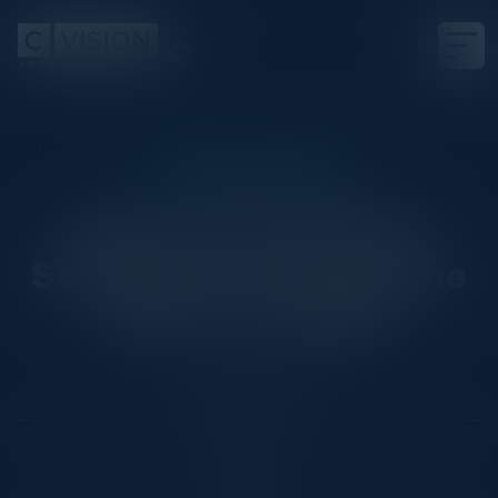
EXECUTIVE DINNER
Agenti AI, Rischi Reali:
Strategie per un’Adozione
Sicura e Scalabile
Date
December 3, 2025
Location
Milan, Italy