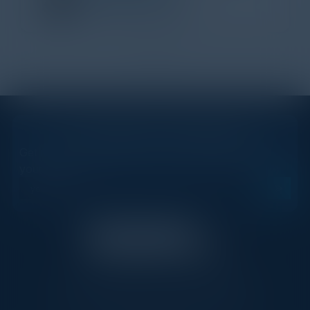
JPMorgan Chase & Co.
1
2
STAY AHEAD OF THE CALENDAR
Get new events, insights, and executive briefings to
your inbox.
C-Vision International is a trusted partner for
C-suite leaders, bringing together top