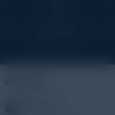
Community
CIO
Attend this Event
Visionaries
ALBERTO MANFREDI
Country Leader
Cloud Security Alliance