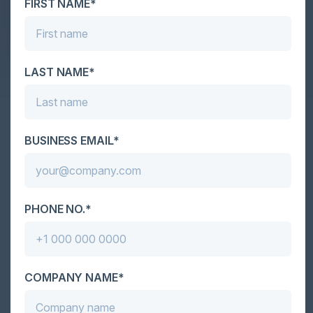
FIRST NAME*
governance necessari per gestire i rischi,
garantire la responsabilità e supportare la
conformità normativa.
LAST NAME*
Together With
BUSINESS EMAIL*
PHONE NO.*
COMPANY NAME*
Become a Sponsor