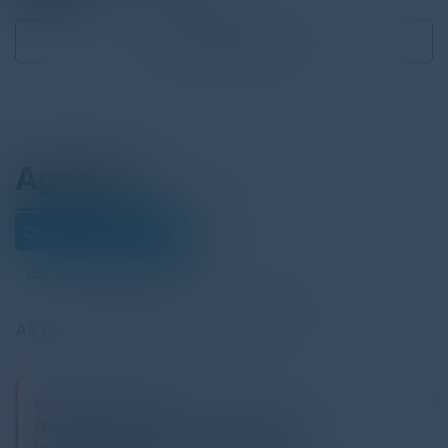
Become a Speaker
Agenda
December 03, 2025
Download Agenda
All times Central European Time
6:00 PM-9:30 PM
Agenti AI, Rischi Reali: Strategie per