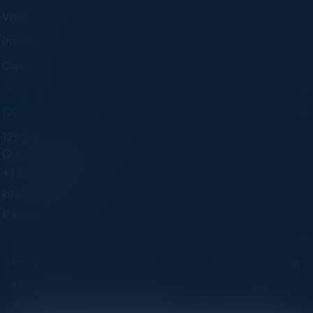
Visionaries
Insights
Careers
CONTACT
125 S Wacker Dr. Suite 300
Chicago, IL 60606
+1 (773) 758-5451
info@cvisionintl.com
Partner With Us
Privacy Policy
Terms of Use
Copyright ©2026 C-Vision International Ltd. | Designed
and Developed by