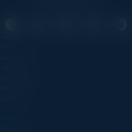
executives through exclusive events and
advisory programs.
EVENTS
Upcoming Events
Think Tanks
Executive Dinners
Virtual Councils
Experiences
COMPANY
About C-Vision